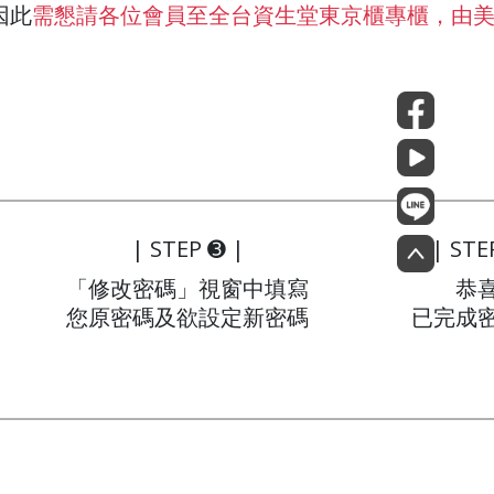
因此
需懇請各位會員至全台資生堂東京櫃專櫃，由
| STEP ➌ |
| STE
「修改密碼」視窗中填寫
恭
您原密碼及欲設定新密碼
已完成