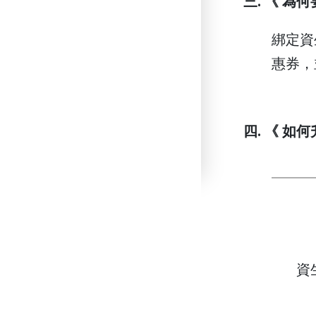
三. 《 為何
綁定資
惠券，
四. 《 如
資