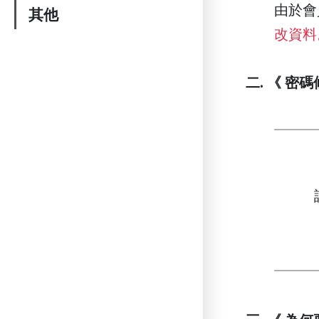
由於會
其他
改資料
二. 《 密碼