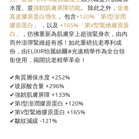
水度、並
強韌肌膚屏障功能
。 除此之外，
促進
真皮膠原蛋白增生
， 包含
+120%「第I型澎潤
膠原蛋白」
，以及
+165%「第V型緊緻膠原蛋
白」
，彷彿重新為肌膚穿上超強緊身衣，由內
而外澎彈緊緻超有感！如此重磅抗老專利成
份，由
ELIXIR
怡麗絲爾
#
光速精華作為全台領
銜使用，揭開抗老精華革命！
✔角質層保水度
+252%
✔玻尿酸含量
+296%
✔強韌肌膚屏障
+133%
✔第
I
型澎潤膠原蛋白
+120%
✔第
V
型緊緻膠原蛋白
+165%
✔皺紋減緩
-121%