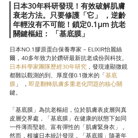
日本30年科研發現！有效破解肌膚
衰老方法。只要修護「它」 ，逆齡
年輕沒有不可能！鎖定0.1µm 抗老
關鍵樞紐： 「基底膜」
日本
NO.1
膠原蛋白保養專家
– ELIXIR
怡麗絲
爾，
40
多年致力於鑽研最新抗老成份與科技。
日本科學家團隊歷經30年研究
，發現連顯微鏡
都難以觀測的到、厚度僅
0.1
微米的「
基底
膜
」 ，
即是翻轉肌膚多重老化問題的核心關
鍵。
「基底膜」為抗老樞紐，位於肌膚表皮層與真
皮層交界處，「基底膜」在健康的狀態下如同
一件薄而堅韌、富有彈性的「肌膚緊身衣」 。
然而，根據日本統計發現，「基底膜」隨著年