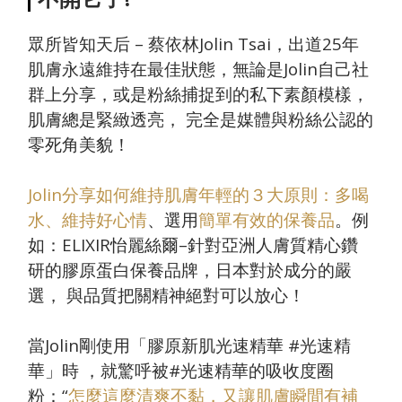
眾所皆知天后
–
蔡依林
Jolin Tsai
，出道
25
年
肌膚永遠維持在最佳狀態，無論是
Jolin
自己社
群上分享，或是粉絲捕捉到的私下素顏模樣，
肌膚總是緊緻透亮， 完全是媒體與粉絲公認的
零死角美貌！
Jolin分享如何維持肌膚年輕的３大原則：多喝
水、維持好心情
、選用
簡單有效的保養品
。例
如：
ELIXIR
怡麗絲爾
–
針對亞洲人膚質精心鑽
研的膠原蛋白保養品牌，日本對於成分的嚴
選， 與品質把關精神絕對可以放心！
當
Jolin
剛使用「膠原新肌光速精華
#
光速精
華」時 ，就驚呼被
#
光速精華的吸收度圈
粉：
“
怎麼這麼清爽不黏，又讓肌膚瞬間有補