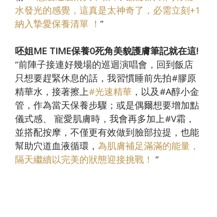
水發光的感覺，這真是太神奇了，必需立刻+1
納入摯愛保養清單 ！
”
呸姐ME TIME保養0死角美貌護膚筆記就在這!
“
前陣子接連好幾場的巡迴演唱會，回到飯店
只想要趕緊休息的話，我習慣睡前先拍
#
膠原
精華水，接著擦上
#光速精華
，以及
#A
醇小金
管，作為當天保養步驟；或是偶爾想要增加點
儀式感、 寵愛肌膚時，我會再多加上
#V
霜，
並搭配按摩，不僅更有效做到臉部拉提，也能
幫助穴道血液循環，
為肌膚補足滿滿的能量，
隔天繼續以完美的狀態迎接挑戰！
”