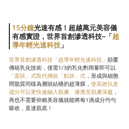
15分鐘
光速有感！超越萬元美容儀
有感實證，世界首創滲透科技–「
超
導年輕光速科技
」
世界首創滲透科技「超導年輕光速科技」
顛覆
傳統乳化技術，僅需
1/3
的乳化劑用量即可以
「面狀」式取代傳統「點狀」式
，形成與細胞
間脂質同樣為層狀結構的超薄膜，
使高效抗老
成分可以更快速融入肌膚、滲透至肌膚深處
，
再也不需要仰賴美容儀就能將每
1
滴成分均勻
吸收，直達肌底！