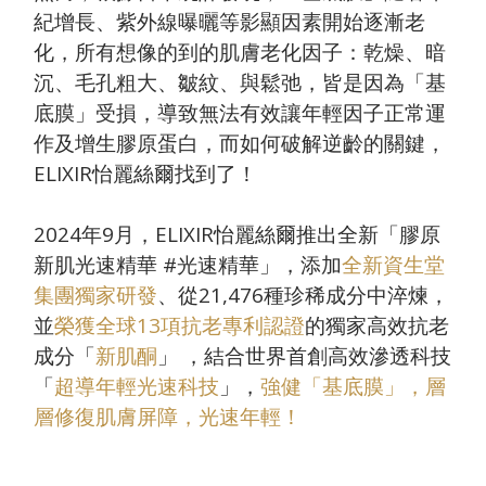
紀增長、紫外線曝曬等影顯因素開始逐漸老
化，所有想像的到的肌膚老化因子：乾燥、暗
沉、毛孔粗大、皺紋、與鬆弛，皆是因為「基
底膜」受損，導致無法有效讓年輕因子正常運
作及增生膠原蛋白，而如何破解逆齡的關鍵，
ELIXIR
怡麗絲爾找到了！
2024
年
9
月，
ELIXIR
怡麗絲爾推出全新「膠原
新肌光速精華
#
光速精華」，添加
全新資生堂
集團獨家研發
、從
21,476
種珍稀成分中淬煉，
並
榮獲全球13項抗老專利認證
的獨家高效抗老
成分「
新肌酮
」 ，結合世界首創高效滲透科技
「
超導年輕光速科技
」，
強健「基底膜」，層
層修復肌膚屏障，光速年輕！