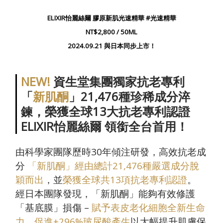
ELIXIR
怡麗絲爾 膠原新肌光速精華
#
光速精華
NT$2,800 / 50ML
2024.09.21 與日本同步上市！
NEW!
資生堂集團獨家抗老專利
「
新肌酮
」21,476種珍稀成分淬
鍊，榮獲全球13大抗老專利認證
ELIXIR怡麗絲爾 領銜全台首用！
由科學家團隊歷時
30
年傾注研發，高效抗老成
分
「新肌酮」經由總計21,476種嚴選成分脫
穎而出
，並
榮獲全球共13項抗老專利認證
。
經日本團隊發現，「新肌酮」能夠有效修護
「基底膜」損傷
–
賦予表皮老化細胞全新生命
力、促進+296%玻尿酸產生
以大幅提升肌膚保