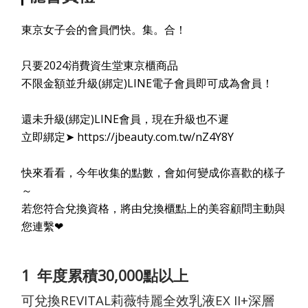
東京女子会的會員們快。集。合！
只要2024消費資生堂東京櫃商品
不限金額並升級(綁定)LINE電子會員即可成為會員！
還未升級(綁定)LINE會員，現在升級也不遲
立即綁定➤
https://jbeauty.com.tw/nZ4Y8Y
快來看看，今年收集的點數，會如何變成你喜歡的樣子
～
若您符合兌換資格，將由兌換櫃點上的美容顧問主動與
您連繫❤
1
年度累積30,000點以上
可兌換REVITAL莉薇特麗全效乳液EX II+深層