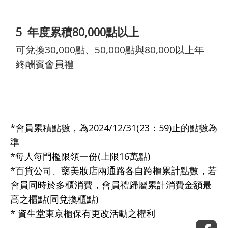
5
年度累積80,000點以上
可兌換30,000點、50,000點與80,000以上年
終酬賓會員禮
*會員累積點數，為2024/12/31(23：59)止的點數為
準
*每人每門檻限領一份(上限16萬點)
*百貨公司、藥美妝店兩通路各自跨櫃累計點數，若
會員同時於多櫃消費，會員禮歸屬累計消費金額最
高之櫃點(同兌換櫃點)
* 資生堂東京櫃保有更改活動之權利